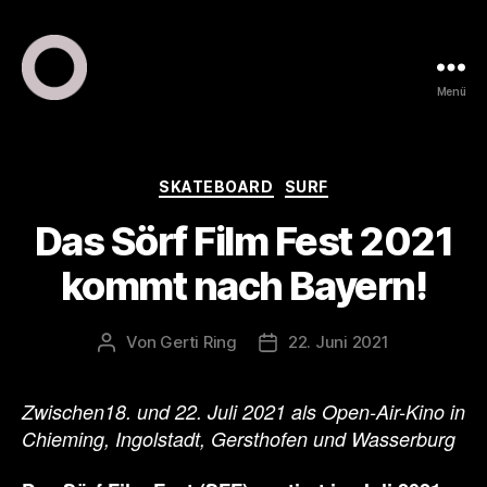
Menü
ring
pr
•
public
Kategorien
SKATEBOARD
SURF
relations
Das Sörf Film Fest 2021
•
marketing
kommt nach Bayern!
Von
Gerti Ring
22. Juni 2021
Beitragsautor
Veröffentlichungsdatum
Zwischen18. und 22. Juli 2021 als Open-Air-Kino in
Chieming, Ingolstadt, Gersthofen und Wasserburg