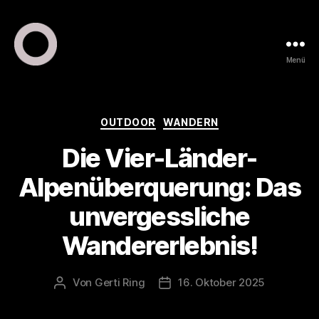
Menü
ring
pr
•
public
Kategorien
OUTDOOR
WANDERN
relations
Die Vier-Länder-
•
marketing
Alpenüberquerung: Das
unvergessliche
Wandererlebnis!
Von
Gerti Ring
16. Oktober 2025
Beitragsautor
Veröffentlichungsdatum