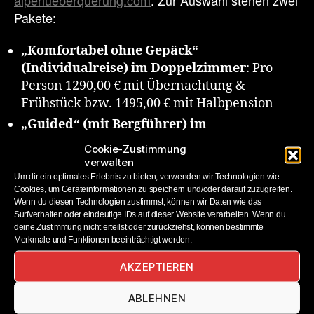
Pakete:
„Komfortabel ohne Gepäck“
(Individualreise) im Doppelzimmer
: Pro
Person 1290,00 € mit Übernachtung &
Frühstück bzw. 1495,00 € mit Halbpension
„Guided“
(mit Bergführer) im
Doppelzimmer
: Pro Person 1990,00 € mit
Cookie-Zustimmung
Halbpension
verwalten
Um dir ein optimales Erlebnis zu bieten, verwenden wir Technologien wie
Aufschlag für
Einzelzimmer
jeweils: 390,00 €
Cookies, um Geräteinformationen zu speichern und/oder darauf zuzugreifen.
Gepäcktransport und Rücktransport
zum
Wenn du diesen Technologien zustimmst, können wir Daten wie das
Surfverhalten oder eindeutige IDs auf dieser Website verarbeiten. Wenn du
Ausgangsort sind in beiden Angeboten
deine Zustimmung nicht erteilst oder zurückziehst, können bestimmte
inkludiert.
Merkmale und Funktionen beeinträchtigt werden.
AKZEPTIEREN
ABLEHNEN