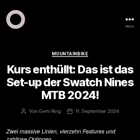
Menü
ring
pr
•
public
Kategorien
MOUNTAINBIKE
relations
Kurs enthüllt: Das ist das
•
marketing
Set-up der Swatch Nines
MTB 2024!
Von
Gerti Ring
11. September 2024
Beitragsautor
Veröffentlichungsdatum
Zwei massive Linien, vierzehn Features und
zahllose Optionen