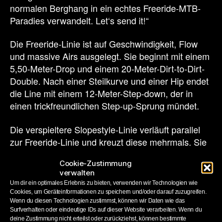
normalen Berghang in ein echtes Freeride-MTB-
Paradies verwandelt. Let‘s send it!“
Die Freeride-Linie ist auf Geschwindigkeit, Flow
und massive Airs ausgelegt. Sie beginnt mit einem
5,50-Meter-Drop und einem 20-Meter-Dirt-to-Dirt-
Double. Nach einer Steilkurve und einer Hip endet
die Line mit einem 12-Meter-Step-down, der in
einen trickfreundlichen Step-up-Sprung mündet.
Die verspieltere Slopestyle-Linie verläuft parallel
zur Freeride-Linie und kreuzt diese mehrmals. Sie
bietet insgesamt neun Features. Von einem Wing-
Cookie-Zustimmung
Element über eine Quarterpipe bis zu einem
verwalten
einzigartigen Double Drop lädt diese Line zu
Um dir ein optimales Erlebnis zu bieten, verwenden wir Technologien wie
kreativen Ideen ein. Zwei Kicker aus Holz und ein
Cookies, um Geräteinformationen zu speichern und/oder darauf zuzugreifen.
Wenn du diesen Technologien zustimmst, können wir Daten wie das
riesiger Step-up im unteren Bereich bilden die
Surfverhalten oder eindeutige IDs auf dieser Website verarbeiten. Wenn du
Grundlage für progressive Tricks.
deine Zustimmung nicht erteilst oder zurückziehst, können bestimmte