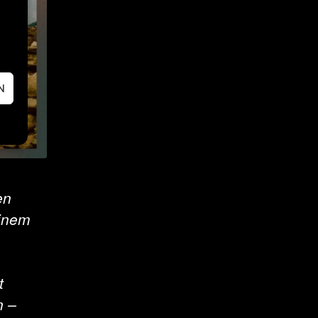
N
en
einem
t
n –