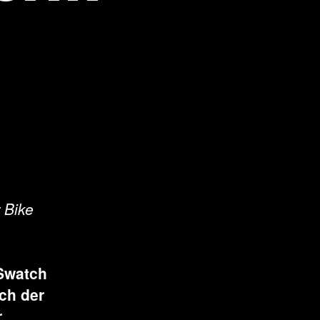
 Bike
 Swatch
ch der
r