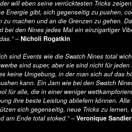
der will eben seine verrücktesten Tricks zeigen
se Energie gibt, sich gegenseitig zu pushen, co
 zu machen und an die Grenzen zu gehen. D
ht bei den Nines jedes Mal ein einzigartiger Vib
 das.“ –
Nicholi Rogatkin
ich sind Events wie die Swatch Nines total wicht
erbe sind super, aber sie sind nicht für jeden 
t es keine Umgebung, in der man sich auf das h
pushen kann. Ein Jam wie bei den Swatch Nines
ol für alle, die in einer weniger wettkampforien
ng ihre beste Leistung abliefern können. Alle
tützen sich gegenseitig, neue Tricks zu lernen,
ind am Ende total stoked.“ –
Veronique Sandler