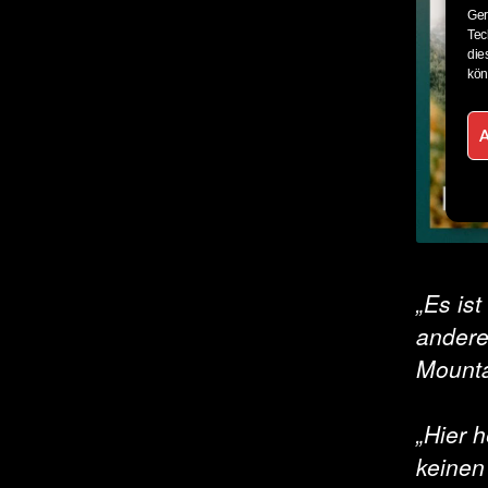
Ger
Tec
die
kön
„Es ist
andere
Mounta
„Hier 
keinen