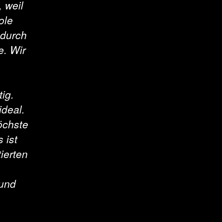
, weil
ole
adurch
e. Wir
ig.
ideal.
öchste
 ist
tierten
 und