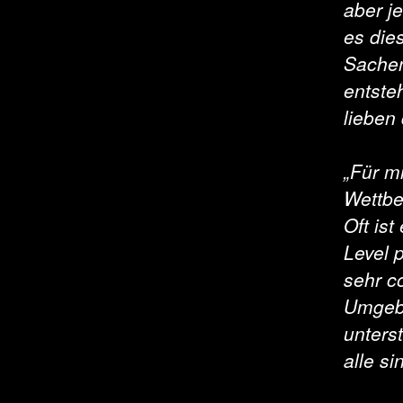
aber je
es die
Sachen
entste
lieben
„Für m
Wettbew
Oft is
Level 
sehr co
Umgebu
unters
alle s