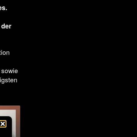
es.
 der
tion
n sowie
igsten