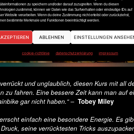
äteinformationen zu speichern und/oder darauf zuzugreifen. Wenn du diesen
hnologien zustimmst, können wir Daten wie das Surfverhalten oder eindeutige IDs auf
Klicke hier, um Marketing-Cookies zu
ser Website verarbeiten. Wenn du deine Zustimmung nicht erteilst oder zurückziehst,
akzeptieren und diesen Inhalt zu
nen bestimmte Merkmale und Funktionen beeinträchtigt werden.
aktivieren
AKZEPTIEREN
ABLEHNEN
EINSTELLUNGEN ANSEHE
cookie-richtlinie
datenschutzerklärung
impressum
 verrückt und unglaublich, diesen Kurs mit all d
n zu fahren. Eine bessere Zeit kann man auf 
inbike gar nicht haben.“ –
Tobey Miley
herrscht einfach eine besondere Energie. Es gib
 Druck, seine verrücktesten Tricks auszupacke