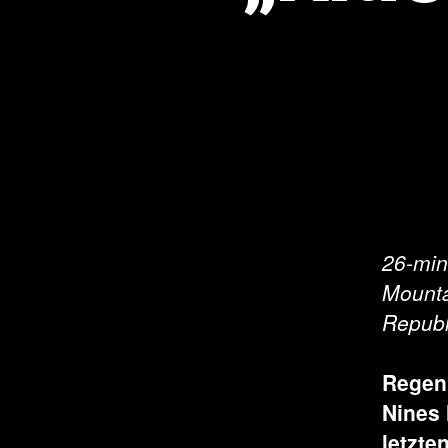
26-min
Mounta
Republ
Regen,
Nines 
letzte