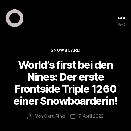
Menü
ring
pr
•
public
Kategorien
SNOWBOARD
relations
World’s first bei den
•
marketing
Nines: Der erste
Frontside Triple 1260
einer Snowboarderin!
Von
Gerti Ring
7. April 2022
Beitragsautor
Veröffentlichungsdatum