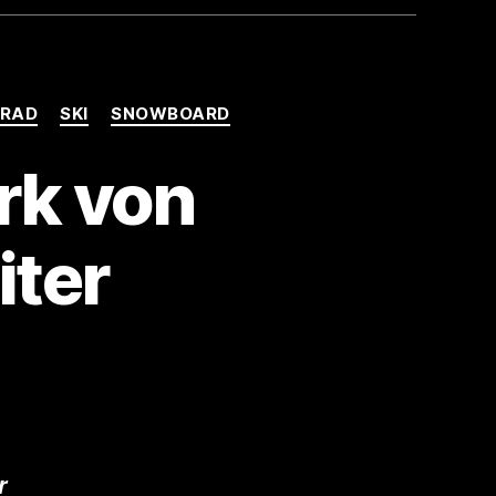
NRAD
SKI
SNOWBOARD
rk von
ter
r