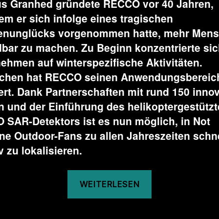
s Granhed gründete RECCO vor 40 Jahren,
m er sich infolge eines tragischen
enunglücks vorgenommen hatte, mehr Men
dbar zu machen.
Zu Beginn konzentrierte si
ehmen auf winterspezifische Aktivitäten.
schen hat RECCO seinen Anwendungsbereich
ert. Dank Partnerschaften mit rund 150 inno
 und der Einführung des helikoptergestütz
SAR-Detektors ist es nun möglich, in Not
ne Outdoor-Fans zu allen Jahreszeiten schn
v zu lokalisieren.
„40
WEITERLESEN
Jahren
RECCO: