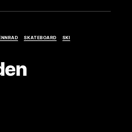
en,
ENNRAD
SKATEBOARD
SKI
 den