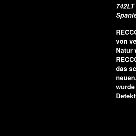
742LT 
Spani
RECCO 
von ve
Natur 
RECCO-
das s
neuen,
wurde
Detekt