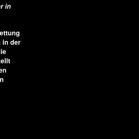
r in
ettung
 in der
ie
ellt
en
en
werk