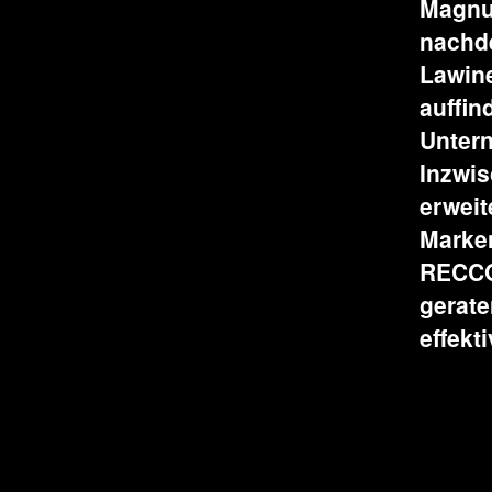
Magnu
nachde
Lawin
auffin
Untern
Inzwi
erweit
Marken
RECCO 
gerate
effekti