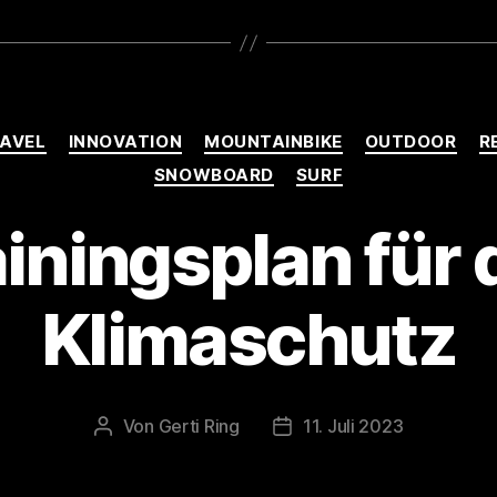
Partnerschaft
die
etwas
bewirken“
Kategorien
AVEL
INNOVATION
MOUNTAINBIKE
OUTDOOR
R
SNOWBOARD
SURF
iningsplan für
Klimaschutz
Von
Gerti Ring
11. Juli 2023
Beitragsautor
Veröffentlichungsdatum