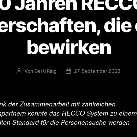
0 Jahren RECC
erschaften, die
bewirken
Von
Gerti Ring
27. September 2023
Beitragsautor
Veröffentlichungsdatum
nk der Zusammenarbeit mit zahlreichen
partnern konnte das RECCO System zu einem
iten Standard für die Personensuche werden