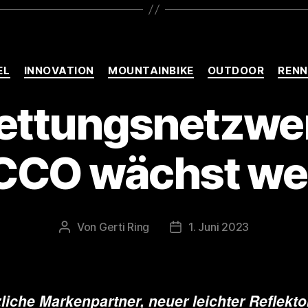
Kategorien
EL
INNOVATION
MOUNTAINBIKE
OUTDOOR
REN
ettungsnetzwe
CCO wächst wei
Von
Gerti Ring
1. Juni 2023
Beitragsautor
Veröffentlichungsdatum
liche Markenpartner, neuer leichter Reflekto