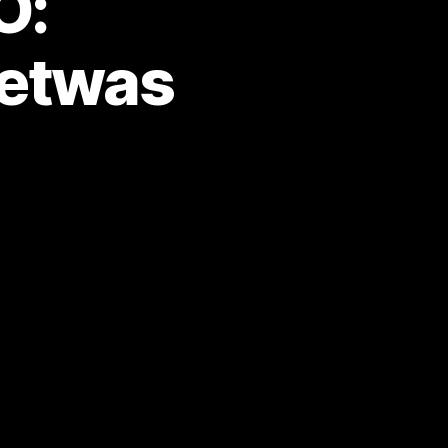
O:
 etwas