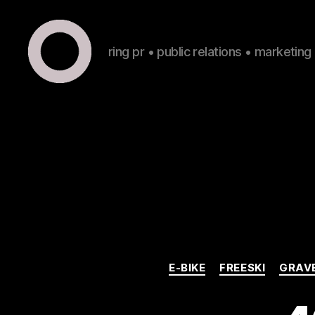
ring pr • public relations • marketing
ring
pr
•
public
relations
•
marketing
E-BIKE
FREESKI
GRAV