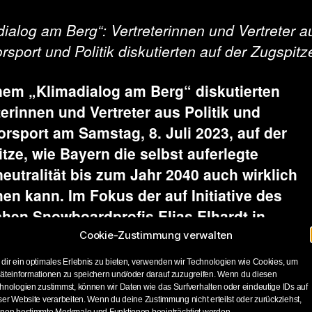
ialog am Berg“: Vertreterinnen und Vertreter a
rsport und Politik diskutierten auf der Zugspitz
nem „Klimadialog am Berg“ diskutierten
terinnen und Vertreter aus Politik und
orsport
am Samstag, 8. Juli 2023,
auf der
tze, wie Bayern die selbst auferlegte
eutralität bis zum Jahr 2040 auch wirklich
hen kann. Im Fokus der auf
Initiative des
hen Snowboardprofis Elias Elhardt in
enarbeit mit Protect Our Winters Germany 
Cookie-Zustimmung verwalten
und der Bürgerlobby Klimaschutz e. V.
dir ein optimales Erlebnis zu bieten, verwenden wir Technologien wie Cookies, um
sierten Veranstaltung
stand dabei die
äteinformationen zu speichern und/oder darauf zuzugreifen. Wenn du diesen
hnologien zustimmst, können wir Daten wie das Surfverhalten oder eindeutige IDs auf
digkeit, nachhaltige Verkehrskonzepte zu
ser Website verarbeiten. Wenn du deine Zustimmung nicht erteilst oder zurückziehst,