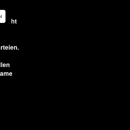
rn
is
N
 Sicht
rteien.
llen
same
n