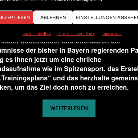
nen bestimmte Merkmale und Funktionen beeinträchtigt werden.
keln und die erneuerbaren Energien in Baye
 auszubauen. Bei nur mehr 17 Jahren, die b
AKZEPTIEREN
ABLEHNEN
EINSTELLUNGEN ANSEHE
el Klimaneutralität noch bleiben, klaffen aus
ranstalter Wunsch und Realität in der Politik
cookie-richtlinie
datenschutzerklärung
impressum
klarer auseinander und offenbaren die
mnisse der bisher in Bayern regierenden Pa
g es ihnen jetzt um eine ehrliche
dsaufnahme wie im Spitzensport, das Erste
„Trainingsplans“ und das herzhafte gemein
en, um das Ziel doch noch zu erreichen.
„Trainingspla
WEITERLESEN
für
den
Klimaschutz“