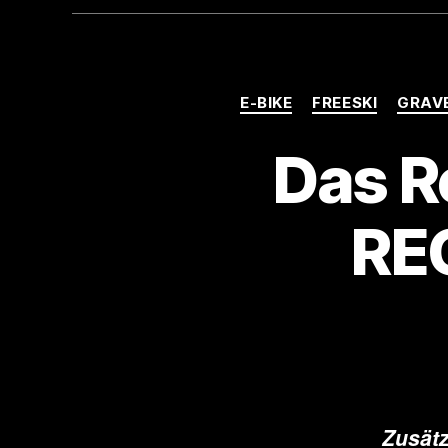
E-BIKE
FREESKI
GRAV
Das R
RE
Zusätz