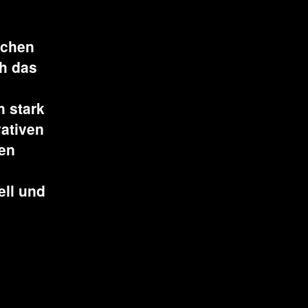
schen
ch das
 stark
vativen
ten
ell und