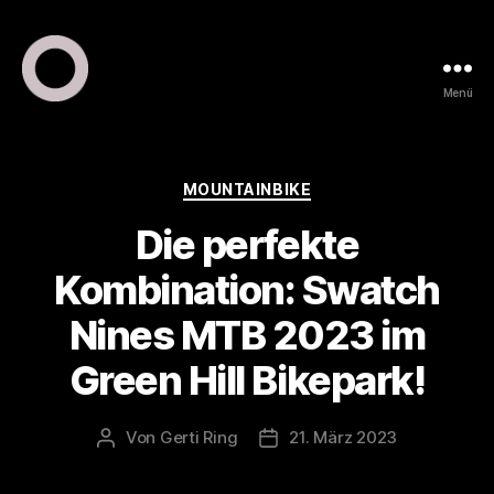
Menü
ring
pr
•
public
Kategorien
MOUNTAINBIKE
relations
Die perfekte
•
marketing
Kombination: Swatch
Nines MTB 2023 im
Green Hill Bikepark!
Von
Gerti Ring
21. März 2023
Beitragsautor
Veröffentlichungsdatum