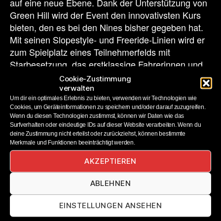
auf eine neue Ebene. Dank der Unterstützung von
Green Hill wird der Event den innovativsten Kurs
bieten, den es bei den Nines bisher gegeben hat.
Mit seinen Slopestyle- und Freeride-Linien wird er
zum Spielplatz eines Teilnehmerfelds mit
Starbesetzung, das erstklassige Fahrerinnen und
Fahrer aus dem gesamten Spektrum des
Cookie-Zustimmung
Mountainbikens umfasst.
verwalten
Um dir ein optimales Erlebnis zu bieten, verwenden wir Technologien wie
Cookies, um Geräteinformationen zu speichern und/oder darauf zuzugreifen.
„Wir freuen uns sehr über unseren neuen Location-
Wenn du diesen Technologien zustimmst, können wir Daten wie das
Partner und können es kaum erwarten, mit der
Surfverhalten oder eindeutige IDs auf dieser Website verarbeiten. Wenn du
deine Zustimmung nicht erteilst oder zurückziehst, können bestimmte
Hilfe und dem Fachwissen von Green Hill einen
Merkmale und Funktionen beeinträchtigt werden.
fantastischen Kurs zu bauen“, sagte Swatch Nines
Gründer Nico Zacek. „Zugleich freuen wir uns
AKZEPTIEREN
darauf, Top-Rider aus aller Welt zu begrüßen und
ABLEHNEN
dabei einen besonderen Schwerpunkt auf die
Mountainbikerinnen zu legen. Nach einem Jahr
EINSTELLUNGEN ANSEHEN
Pause sind die Swatch Nines zurück!“