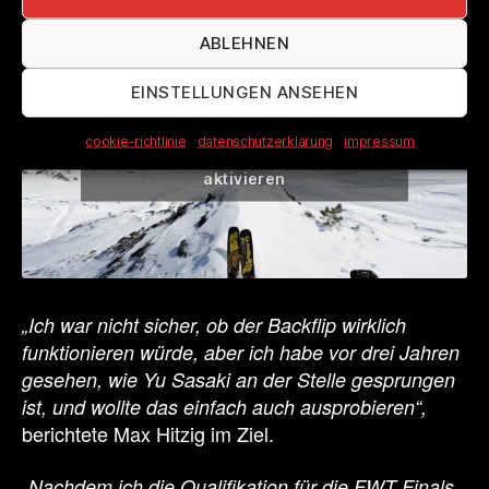
ABLEHNEN
EINSTELLUNGEN ANSEHEN
Klicke hier, um Marketing-Cookies zu
cookie-richtlinie
datenschutzerklärung
impressum
akzeptieren und diesen Inhalt zu
aktivieren
„Ich war nicht sicher, ob der Backflip wirklich
funktionieren würde, aber ich habe vor drei Jahren
gesehen, wie Yu Sasaki an der Stelle gesprungen
ist, und wollte das einfach auch ausprobieren“,
berichtete Max Hitzig im Ziel.
„Nachdem ich die Qualifikation für die FWT Finals