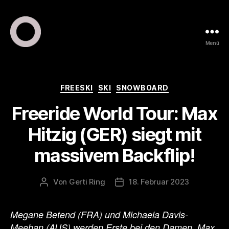
Menü
ring
pr
•
public
Kategorien
FREESKI
SKI
SNOWBOARD
relations
Freeride World Tour: Max
•
marketing
Hitzig (GER) siegt mit
massivem Backflip!
Von
Gerti Ring
18. Februar 2023
Beitragsautor
Veröffentlichungsdatum
Megane Betend (FRA) und Michaela Davis-
Meehan (AUS) werden Erste bei den Damen, Max