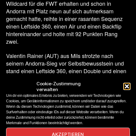
Wildcard für die FWT erhalten und schon in
Andorra mit Platz neun auf sich aufmerksam
gemacht hatte, reihte in einer rasanten Sequenz
einen Leftside 360, einen Air und einen Backflip
hintereinander und holte mit 92 Punkten Rang
zwei.
Valentin Rainer (AUT) aus Mils strotzte nach
seinem Andorra-Sieg vor Selbstbewusstsein und
stand einen Leftside 360, einen Double und einen
weiten Backflip – 86,33 Punkte und Platz drei für
Cookie-Zustimmung
den 24-jährigen Tiroler!
verwalten
Um dir ein optimales Erlebnis zu bieten, verwenden wir Technologien wie
Damit übernimmt Rainer auch die Führung in der
Cookies, um Geräteinformationen zu speichern und/oder darauf zuzugreifen.
Gesamtwertung knapp vor Max Hitzig und
Wenn du diesen Technologien zustimmst, können wir Daten wie das
Surfverhalten oder eindeutige IDs auf dieser Website verarbeiten. Wenn du
Titelverteidiger Maxime Chabloz (SUI), der heute
deine Zustimmung nicht erteilst oder zurückziehst, können bestimmte
stürzte – großartige Voraussetzungen für den
Merkmale und Funktionen beeinträchtigt werden.
Heim-Event in Fieberbrunn vom 11. bis 17. März!
AKZEPTIEREN