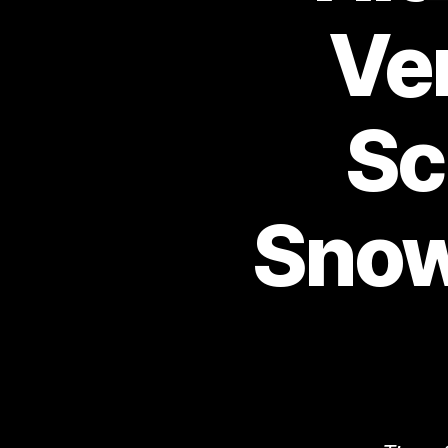
Ve
Sc
Snow