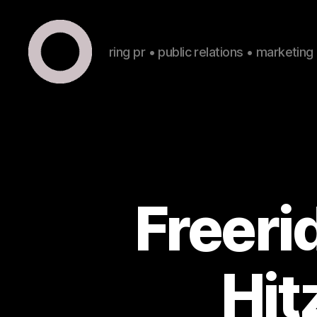
ring pr • public relations • marketing
ring
pr
•
public
relations
•
marketing
Freeri
Hit