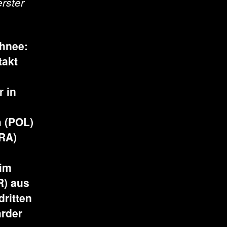
rster
hnee:
takt
4
r in
h (POL)
FRA)
 im
R) aus
dritten
arder