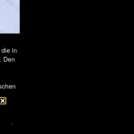
die in
. Den
ischen
elte.