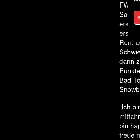
kön
FWT-De
Saison
erstmal
ersten
Run. D
Schwie
dann z
Punkte
Bad Tö
Snowbo
„Ich b
mitfah
bin ha
freue 