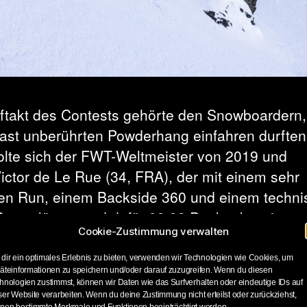
ftakt des Contests gehörte den Snowboardern, 
fast unberührten Powderhang einfahren durften
olte sich der FWT-Weltmeister von 2019 und
ictor de Le Rue (34, FRA), der mit einem sehr
gen Run, einem Backside 360 und einem techn
 Drop glänzte und dafür 93,33 Punkte kassierte.
Cookie-Zustimmung verwalten
r wurde Holden Samuels (USA), der mit einem
igen, technisch anspruchsvollen Drop, einem
dir ein optimales Erlebnis zu bieten, verwenden wir Technologien wie Cookies, um
äteinformationen zu speichern und/oder darauf zuzugreifen. Wenn du diesen
de 360 und einem Backflip 91,33 Punkte samm
hnologien zustimmst, können wir Daten wie das Surfverhalten oder eindeutige IDs auf
ser Website verarbeiten. Wenn du deine Zustimmung nicht erteilst oder zurückziehst,