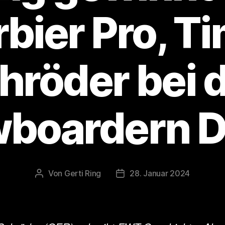
rbier Pro, T
hröder bei 
boardern Dr
Von
Gerti Ring
28. Januar 2024
Beitragsautor
Veröffentlichungsdatum