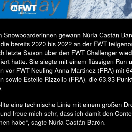
n Snowboarderinnen gewann Núria Castán Bar
 die bereits 2020 bis 2022 an der FWT teilge
ch letzte Saison über den FWT Challenger wied
ziert hatte. Sie siegte mit einem flüssigen Run 
n vor FWT-Neuling Anna Martinez (FRA) mit 6
n sowie Estelle Rizzolio (FRA), die 63,33 Punk
e.
ollte eine technische Linie mit einem großen Dr
 und freue mich sehr, dass ich damit den Conte
en habe“, sagte Núria Castán Barón.