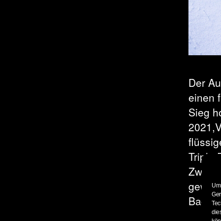
Der Au
einen 
Sieg h
2021,V
flüssi
Triple
Zweite
gewalt
Um 
Ger
Backsi
Tec
die