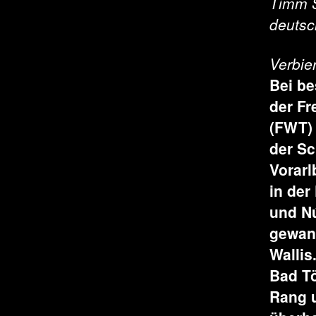
Timm S
deutsc
Verbie
Bei be
der Fr
(FWT) 
der Sc
Vorarl
in der
und Nú
gewann
Walli
Bad Tö
Rang u