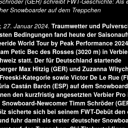
chröder (GER) schreibt FWT-Geschichte: Als e
her Snowboarder auf dem Treppchen
r, 27. Januar 2024.
Traumwetter und Pulversc
sten Bedingungen fand heute der Saisonauf
eeride World Tour by Peak Performance 202
am Petic Bec des Rosses (3020 m) in Verbie
hweiz statt. Der für Deutschland startende
berger Max Hitzig (GER) und Zuzanna Wityc
 Freeski-Kategorie sowie Victor De Le Rue (
ria Castán Barón (ESP)
auf dem Snowboard
en den kurzfristig angesetzten Verbier Pro
s. Snowboard-Newcomer Timm Schröder (GE
lz sicherte sich bei seinem FWT-Debüt den 
nd fuhr damit als erster deutscher Snowbo