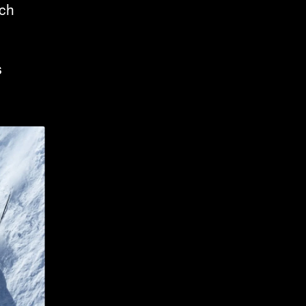
ich
s