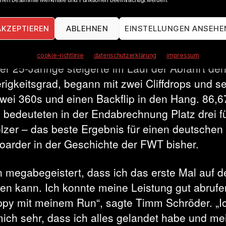
nen bestimmte Merkmale und Funktionen beeinträchtigt werden.
bütant Timm Schröder (GER), der sich verga
 über den FWT Qualifier und den FWT Challen
AKZEPTIEREN
ABLEHNEN
EINSTELLUNGEN ANSEHE
s für die Tour qualifiziert hatte, zeigte bei sei
 Auftritt am Bec einen selbstbewussten und flü
cookie-richtlinie
datenschutzerklärung
impressum
er 25-Jährige steigerte im Lauf der Abfahrt de
rigkeitsgrad, begann mit zwei Cliffdrops und se
wei 360s und einen Backflip in den Hang. 86,6
 bedeuteten in der Endabrechnung Platz drei f
lzer – das beste Ergebnis für einen deutschen
arder in der Geschichte der FWT bisher.
in megabegeistert, dass ich das erste Mal auf 
ren kann. Ich konnte meine Leistung gut abruf
ppy mit meinem Run“, sagte Timm Schröder. „I
mich sehr, dass ich alles gelandet habe und m