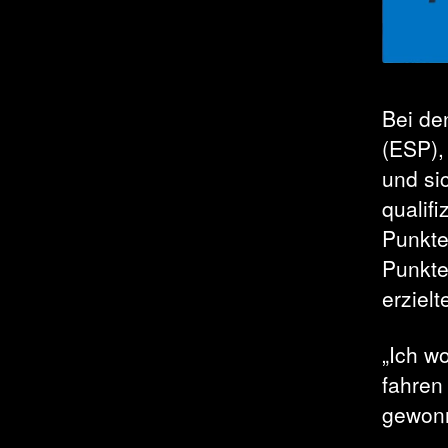
Bei de
(ESP),
und si
qualifi
Punkte
Punkte
erzielt
„Ich w
fahren
gewonn