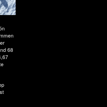
ón
nommen
er
und 68
4,67
te
op
st