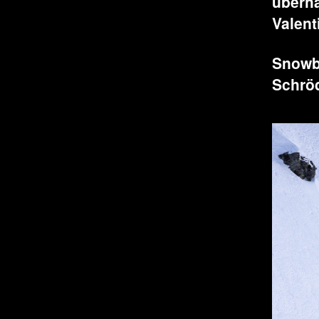
überha
Valent
Snowb
Schrö