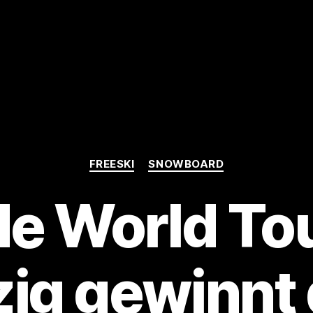
Kategorien
FREESKI
SNOWBOARD
de World To
zig gewinnt