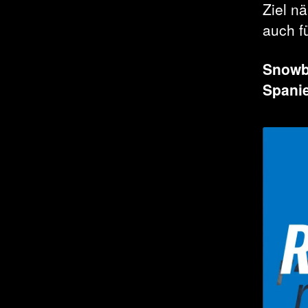
Ziel n
auch f
Snowb
Spani