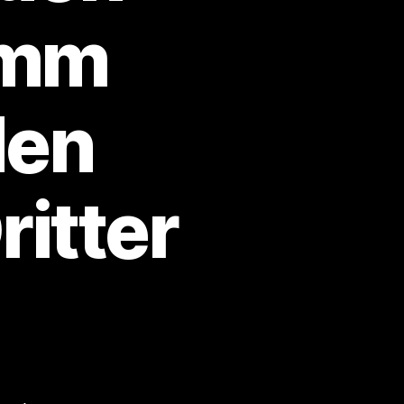
imm
den
itter