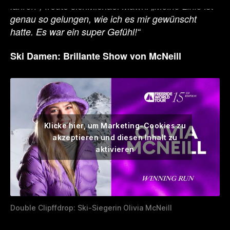
freute sichMichael Mawn
fahren“,
. „Meine Linie ist
genau so gelungen, wie ich es mir gewünscht
hatte. Es war ein super Gefühl!“
Ski Damen: Brillante Show von McNeill
Klicke hier, um Marketing-Cookies zu
akzeptieren und diesen Inhalt zu
aktivieren
Double Clipffdrop: Ski-Siegerin Olivia McNeill