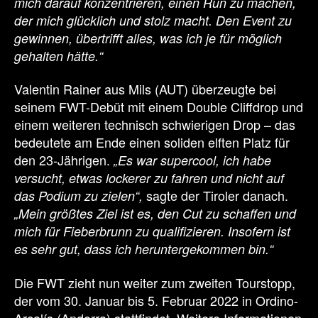
mich darauf konzentrieren, einen Run zu machen,
der mich glücklich und stolz macht. Den Event zu
gewinnen, übertrifft alles, was ich je für möglich
gehalten hätte.“
Valentin Rainer aus Mils (AUT) überzeugte bei
seinem FWT-Debüt mit einem Double Cliffdrop und
einem weiteren technisch schwierigen Drop – das
bedeutete am Ende einen soliden elften Platz für
den 23-Jährigen.
„Es war supercool, ich habe
versucht, etwas lockerer zu fahren und nicht auf
sagte der Tiroler danach.
das Podium zu zielen“,
„Mein größtes Ziel ist es, den Cut zu schaffen und
mich für Fieberbrunn zu qualifizieren. Insofern ist
es sehr gut, dass ich heruntergekommen bin.“
Die FWT zieht nun weiter zum zweiten Tourstopp,
der vom 30. Januar bis 5. Februar 2022 in Ordino-
Arcalís (Andorra) stattfindet. Weitere Informationen