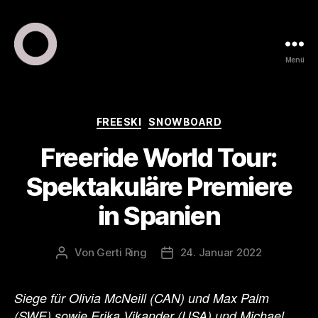
Menü
ring
pr
•
public
Kategorien
FREESKI
SNOWBOARD
relations
Freeride World Tour:
•
marketing
Spektakuläre Premiere
in Spanien
Von
Gerti Ring
24. Januar 2022
Beitragsautor
Veröffentlichungsdatum
Siege
für Olivia McNeill (CAN) und Max Palm
(SWE) sowie Erika Vikander (USA) und Michael