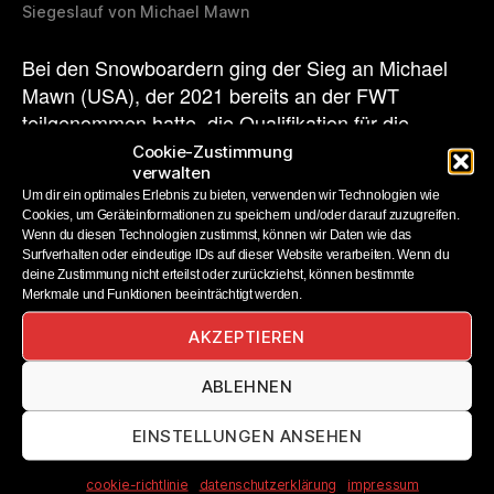
Siegeslauf von Michael Mawn
Bei den Snowboardern ging der Sieg an Michael
Mawn (USA), der 2021 bereits an der FWT
teilgenommen hatte, die Qualifikation für die
Saison 2022 nicht geschafft und sich über den
Cookie-Zustimmung
verwalten
Umweg des Freeride World Qualifiers erneut einen
Um dir ein optimales Erlebnis zu bieten, verwenden wir Technologien wie
Platz auf der FWT gesichert hatte. Der Amerikaner
Cookies, um Geräteinformationen zu speichern und/oder darauf zuzugreifen.
glänzte mit zwei 360s in beide Richtungen und
Wenn du diesen Technologien zustimmst, können wir Daten wie das
einer präzise absolvierten engen Passage. Zweiter
Surfverhalten oder eindeutige IDs auf dieser Website verarbeiten. Wenn du
deine Zustimmung nicht erteilst oder zurückziehst, können bestimmte
wurde Camille Armand (FRA), der mehrere Airs
Merkmale und Funktionen beeinträchtigt werden.
und einen Backside 360 stand. Platz drei sicherte
AKZEPTIEREN
sich Cody Bramwell (GBR), der den Sprung des
Tages zeigte, den extrem weiten Satz aber nicht
ABLEHNEN
völlig sauber landen konnte.
EINSTELLUNGEN ANSEHEN
„Ich bin sehr dankbar für dieses Ergebnis und auch
für die Chance, mit diesen tollen Athleten zu
cookie-richtlinie
datenschutzerklärung
impressum