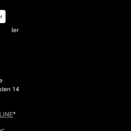
 die
N
nner
 in der
N
e
sten 14
LINE
*
g“-