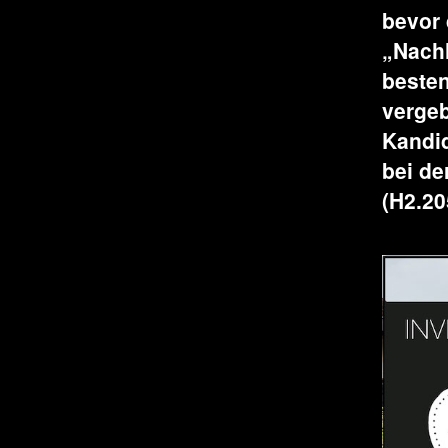
bevor 
„Nachh
besten
vergeb
Kandid
bei d
(H2.2