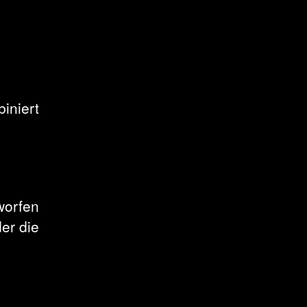
iniert
worfen
er die