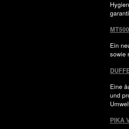
Hygien
garant
MT500
Ein ne
sowie r
DUFFE
Eine ä
und pr
Umwelt
PIKA 