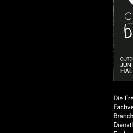
Die Fr
Fachve
Branch
Dienst