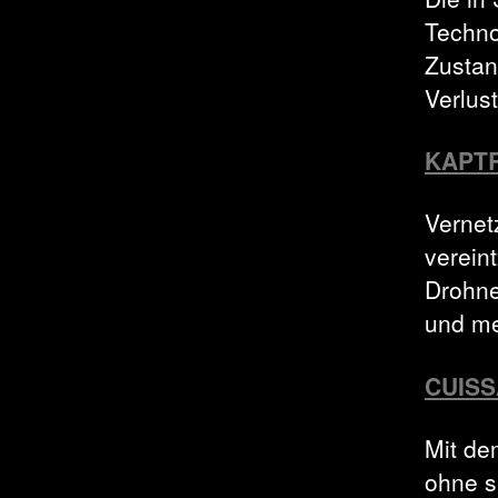
Techno
Zustan
Verlus
KAPTR
Vernet
verein
Drohne
und m
CUIS
Mit de
ohne s