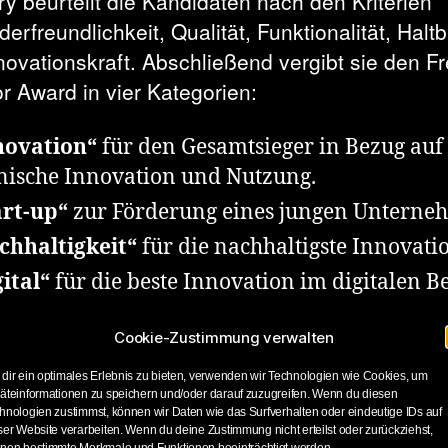
ry beurteilt die Kandidaten nach den Kriterien
rfreundlichkeit, Qualität, Funktionalität, Haltb
novationskraft. Abschließend vergibt sie den F
r Award in vier Kategorien:
novation“
für den Gesamtsieger in Bezug auf
nische Innovation und Nutzung.
art-up“
zur Förderung eines jungen Unterne
chhaltigkeit“
für die nachhaltigste Innovati
ital“
für die beste Innovation im digitalen Be
ry prüft die eingereichten Produkte im Laufe de
Cookie-Zustimmung verwalten
 bei drei Vorauswahl-Sessions. Die erste diese
dir ein optimales Erlebnis zu bieten, verwenden wir Technologien wie Cookies, um
gen wurde Ende Mai abgehalten. Dabei nahm d
äteinformationen zu speichern und/oder darauf zuzugreifen. Wenn du diesen
hnologien zustimmst, können wir Daten wie das Surfverhalten oder eindeutige IDs auf
4 innovative Produkte aus allen Bereichen des
ser Website verarbeiten. Wenn du deine Zustimmung nicht erteilst oder zurückziehst,