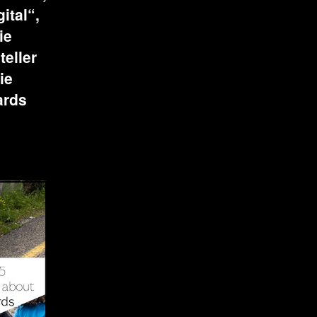
ital“,
ie
eller
ie
ards