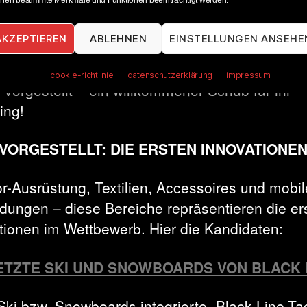
nen bestimmte Merkmale und Funktionen beeinträchtigt werden.
rsports unter die Lupe. Bewerbungsschluss für
e Runde ist der 21. Oktober 2022. Die
AKZEPTIEREN
ABLEHNEN
EINSTELLUNGEN ANSEHE
erleihung findet im Januar 2023 statt. Die Gewi
 in der Folge auf Messen, Veranstaltungen und
cookie-richtlinie
datenschutzerklärung
impressum
 vorgestellt – ein willkommener Schub für ihr
ing!
VORGESTELLT: DIE ERSTEN INNOVATIONE
r-Ausrüstung, Textilien, Accessoires und mobil
ungen – diese Bereiche repräsentieren die er
tionen im Wettbewerb. Hier die Kandidaten:
TZTE SKI UND SNOWBOARDS VON BLACK 
 Ski bzw. Snowboards integrierte „Black-Line-Ta