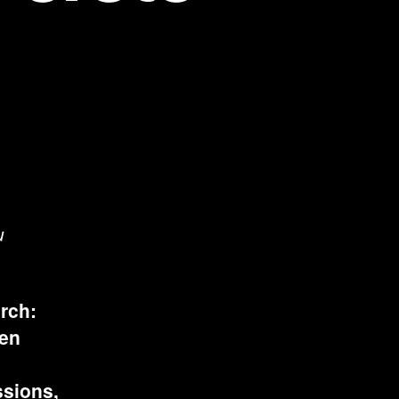
u
rch:
ten
ssions,