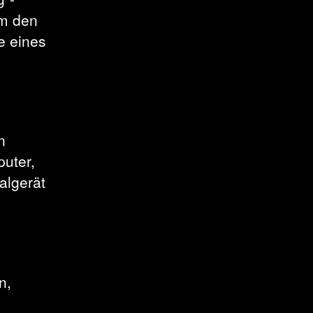
um den
e eines
n
puter,
algerät
n,