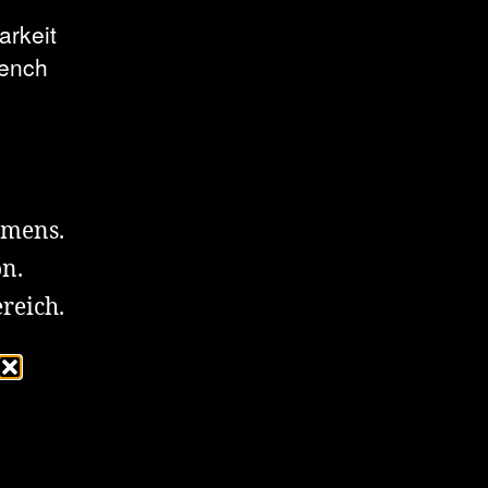
arkeit
rench
hmens.
on.
reich.
s
r
ie