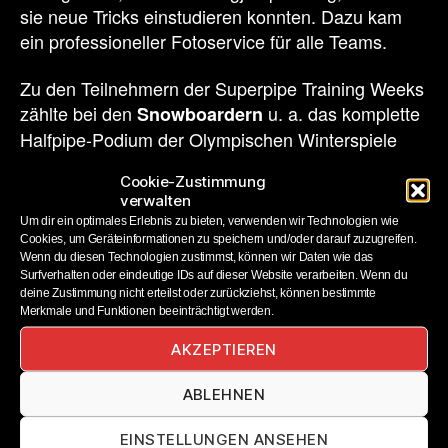
sie neue Tricks einstudieren konnten. Dazu kam
ein professioneller Fotoservice für alle Teams.
Zu den Teilnehmern der Superpipe Training Weeks
zählte bei den
u. a. das komplette
Snowboardern
Halfpipe-Podium der Olympischen Winterspiele
2018: Shaun White (USA), Ayumu Hirano (JPN)
Cookie-Zustimmung
und Scotty James (AUS). Dazu kamen Stars wie
verwalten
der amtierende Halfpipe-Weltmeister Yūto Totsuka
Um dir ein optimales Erlebnis zu bieten, verwenden wir Technologien wie
(JPN), der WM-Dritte 2021 Jan Scherrer (SUI) und
Cookies, um Geräteinformationen zu speichern und/oder darauf zuzugreifen.
Wenn du diesen Technologien zustimmst, können wir Daten wie das
der WM-Siebte, André Höflich (GER). Bei den
Surfverhalten oder eindeutige IDs auf dieser Website verarbeiten. Wenn du
waren z. B. die WM-Zweite
Snowboarderinnen
deine Zustimmung nicht erteilst oder zurückziehst, können bestimmte
2021, Maddie Mastro (USA), die
Merkmale und Funktionen beeinträchtigt werden.
Silbermedaillengewinnerin der Olympischen
AKZEPTIEREN
Winterspiele 2018, Liu Jiayu (CHN), die
zweimalige Weltmeisterin Cai Xuetong (CHN), die
ABLEHNEN
WM-Zweite 2017 Haruna Matsumoto (JPN) und
die zweifache WM-Zweite Queralt Castellet (ESP)
EINSTELLUNGEN ANSEHEN