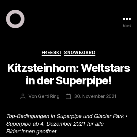
Menü
ring
pr
•
public
Kategorien
FREESKI
SNOWBOARD
relations
Kitzsteinhorn: Weltstars
•
marketing
in der Superpipe!
Von
Gerti Ring
30. November 2021
Beitragsautor
Veröffentlichungsdatum
Top-Bedingungen in Superpipe und Glacier Park •
Superpipe ab 4. Dezember 2021 für alle
Rider*innen geöffnet