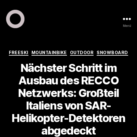
Menü
ring
pr
•
public
Kategorien
FREESKI
MOUNTAINBIKE
OUTDOOR
SNOWBOARD
relations
Nächster Schritt im
•
marketing
Ausbau des RECCO
Netzwerks: Großteil
Italiens von SAR-
Helikopter-Detektoren
abgedeckt