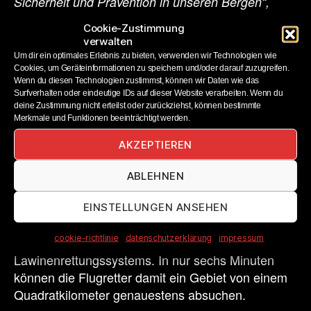
Sicherheit und Prävention in unseren Bergen“,
sagte Marco Marsilio, Präsident der Region
Cookie-Zustimmung
Abruzzen.
verwalten
Um dir ein optimales Erlebnis zu bieten, verwenden wir Technologien wie
Die RECCO-Technologie wird seit vielen Jahren
Cookies, um Geräteinformationen zu speichern und/oder darauf zuzugreifen.
Wenn du diesen Technologien zustimmst, können wir Daten wie das
als elektronische Methode zur
Surfverhalten oder eindeutige IDs auf dieser Website verarbeiten. Wenn du
Lawinenverschüttetensuche eingesetzt – auch in
deine Zustimmung nicht erteilst oder zurückziehst, können bestimmte
Italien, wo Bergretter schon lange am Boden mit
Merkmale und Funktionen beeinträchtigt werden.
RECCO-Detektoren arbeiten. Der SAR-Helikopter-
AKZEPTIEREN
Detektorerweitert den Anwendungsbereich der
RECCO-Technologie um die ganzjährige Rettung
ABLEHNEN
von Personen, die in der freien Natur vermisst
werden. Dieser am Helikopter hängende, 80 kg
EINSTELLUNGEN ANSEHEN
schwere Detektor ist eine Weiterentwicklung des
cookie-richtlinie
datenschutzerklärung
impressum
seit 1983 etablierten RECCO
Lawinenrettungssystems. In nur sechs Minuten
können die Flugretter damit ein Gebiet von einem
Quadratkilometer genauestens absuchen.