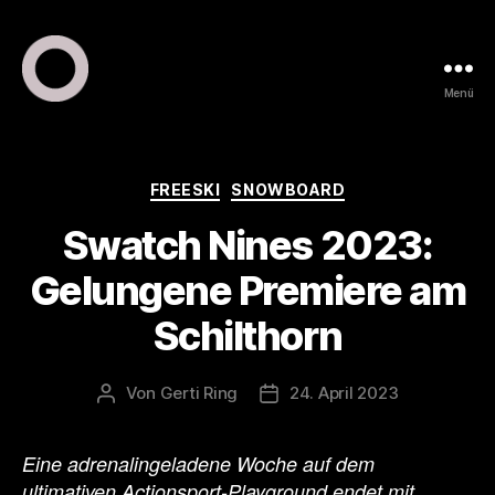
Menü
ring
pr
•
public
Kategorien
FREESKI
SNOWBOARD
relations
Swatch Nines 2023:
•
marketing
Gelungene Premiere am
Schilthorn
Von
Gerti Ring
24. April 2023
Beitragsautor
Veröffentlichungsdatum
Eine adrenalingeladene Woche auf dem
ultimativen Actionsport-Playground endet mit