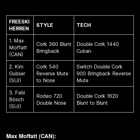
FREESKI
STYLE
TECH
HERREN
1. Max
Cork 360 Blunt
Double Cork 1440
Moffatt
Bringback
Cuban
(CAN)
2. Kim
Cork 540
Switch Double Cork
Gubser
Reverse Mute
900 Bringback Reverse
(SUI)
to Nose
Mute
3. Fabi
Rodeo 720
Double Cork 1620
Bösch
Double Nose
Blunt to Blunt
(SUI)
Max Moffatt (CAN)
: