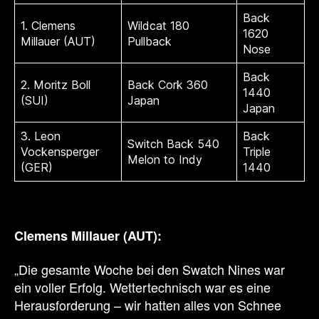
Back
1. Clemens
Wildcat 180
1620
Millauer (AUT)
Pullback
Nose
Back
2. Moritz Boll
Back Cork 360
1440
(SUI)
Japan
Japan
3. Leon
Back
Switch Back 540
Vockensperger
Triple
Melon to Indy
(GER)
1440
Clemens Millauer (AUT)
:
„Die gesamte Woche bei den Swatch Nines war
ein voller Erfolg. Wettertechnisch war es eine
Herausforderung – wir hatten alles von Schnee