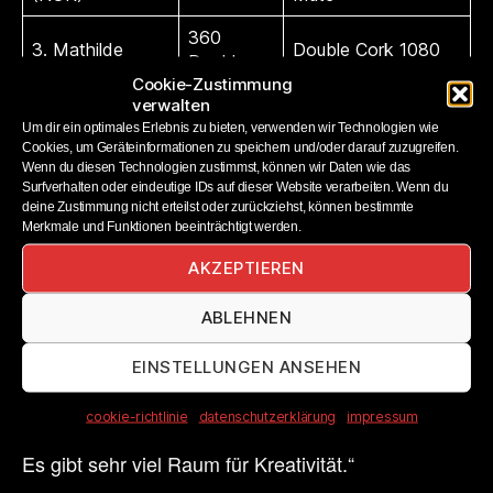
360
3. Mathilde
Double Cork 1080
Double
Gremaud (SUI)
Safety
Cookie-Zustimmung
Grab
verwalten
Um dir ein optimales Erlebnis zu bieten, verwenden wir Technologien wie
Cookies, um Geräteinformationen zu speichern und/oder darauf zuzugreifen.
Wenn du diesen Technologien zustimmst, können wir Daten wie das
Johanne Killi (NOR)
:
Surfverhalten oder eindeutige IDs auf dieser Website verarbeiten. Wenn du
deine Zustimmung nicht erteilst oder zurückziehst, können bestimmte
Merkmale und Funktionen beeinträchtigt werden.
„Es hat sehr viel Spaß gemacht, die ganze Woche
hier mit all den Snowboarderinnen und
AKZEPTIEREN
Freeskierinnen zu fahren. Natürlich habe ich bei
ABLEHNEN
dem Wettkampf heute ein bisschen Druck verspürt.
Ich habe einen Switch Double 1080 gestanden.
EINSTELLUNGEN ANSEHEN
Das ist mein größter Trick. Und ich habe auch ein
paar Style- Tricks gezeigt. Ich liebe die Nines-
cookie-richtlinie
datenschutzerklärung
impressum
Familie. Die Nines sind wirklich etwas Besonderes.
Es gibt sehr viel Raum für Kreativität.“